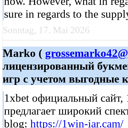
now. However, what in rega
sure in regards to the supp
Sonntag, 17. Mai 2026
Marko (
grossemarko42@
лицензированный букмек
игр с учетом выгодные к
1xbet официальный сайт, 
предлагает широкий спек
blog:
https://1win-iar.cam/