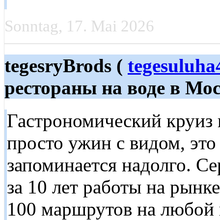
Sonntag, 17. Mai 2026
tegesryBrods (
tegesuluh
рестораны на воде в Мо
Гастрономический круиз 
просто ужин с видом, это
запоминается надолго. С
за 10 лет работы на рынк
100 маршрутов на любой 