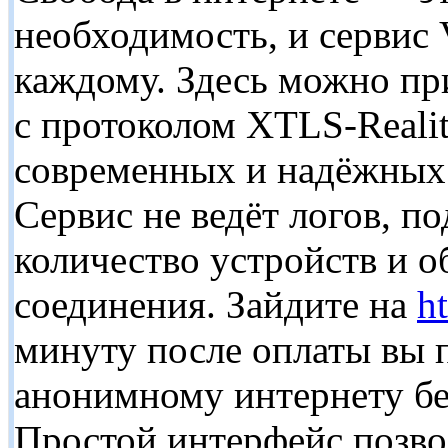
необходимость, и сервис V
каждому. Здесь можно п
с протоколом XTLS-Reali
современных и надёжных
Сервис не ведёт логов, п
количество устройств и о
соединения. Зайдите на
ht
минуту после оплаты вы 
анонимному интернету бе
Простой интерфейс позво