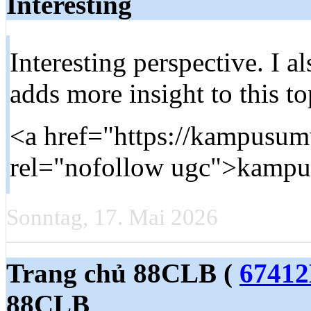
Interesting
Interesting perspective. I a
adds more insight to this to
<a href="https://kampusum
rel="nofollow ugc">kamp
Sonntag, 17. Mai 2026
Trang chủ 88CLB (
67412
88CLB