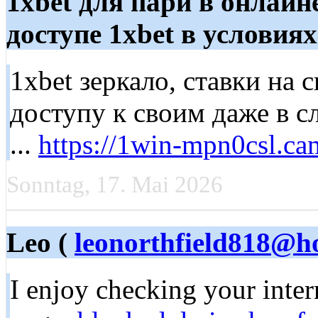
1xbet для пари в онлайн
доступе 1xbet в условиях
1xbet зеркало, ставки на 
доступу к своим даже в с
...
https://1win-mpn0csl.ca
Sonntag, 17. Mai 2026
Leo (
leonorthfield818@ho
I enjoy checking your inter