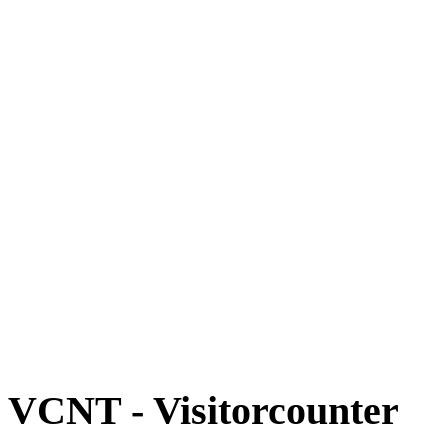
VCNT - Visitorcounter