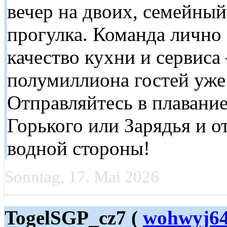
вечер на двоих, семейный
прогулка. Команда лично 
качество кухни и сервис
полумиллиона гостей уже 
Отправляйтесь в плавание
Горького или Зарядья и о
водной стороны!
Sonntag, 17. Mai 2026
TogelSGP_cz7 (
wohwyj64