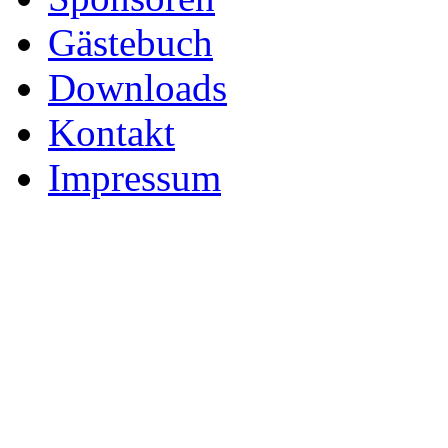
Gästebuch
Downloads
Kontakt
Impressum