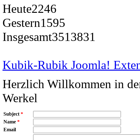
Heute
2246
Gestern
1595
Insgesamt
3513831
Kubik-Rubik Joomla! Exten
Herzlich Willkommen in d
Werkel
Subject
*
Name
*
Email