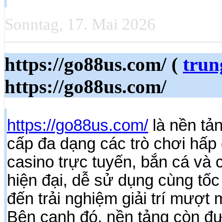
Sonntag, 17. Mai 2026
https://go88us.com/ (
tru
https://go88us.com/
https://go88us.com/
là nền tản
cấp đa dạng các trò chơi hấp
casino trực tuyến, bắn cá và 
hiện đại, dễ sử dụng cùng t
đến trải nghiệm giải trí mượt 
Bên cạnh đó, nền tảng còn đư