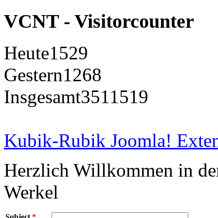
VCNT - Visitorcounter
Heute
1529
Gestern
1268
Insgesamt
3511519
Kubik-Rubik Joomla! Exten
Herzlich Willkommen in d
Werkel
Subject
*