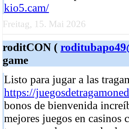
kio5.cam/
Freitag, 15. Mai 2026
roditCON (
roditubapo49
game
Listo para jugar a las trag
https://juegosdetragamone
bonos de bienvenida increíbl
mejores juegos en casinos c