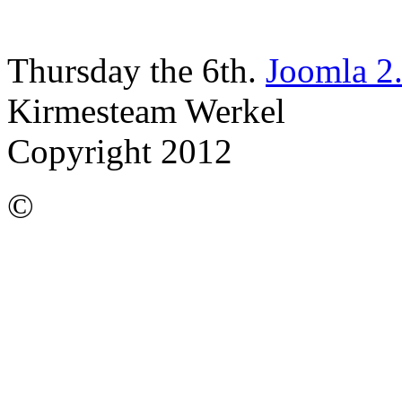
Thursday the 6th.
Joomla 2
Kirmesteam Werkel
Copyright 2012
©