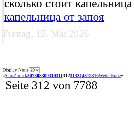
сколько стоит капельница
капельница от запоя
Freitag, 15. Mai 2026
Display Num
«
Start
Zurück
307
308
309
310
311
312
313
314
315
316
Weiter
Ende
»
Seite 312 von 7788