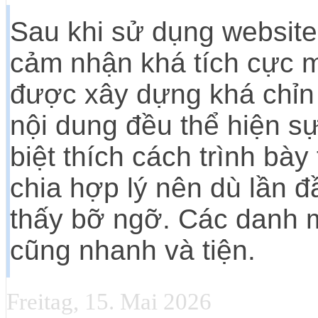
Sau khi sử dụng website 
cảm nhận khá tích cực m
được xây dựng khá chỉn
nội dung đều thể hiện s
biệt thích cách trình bà
chia hợp lý nên dù lần 
thấy bỡ ngỡ. Các danh m
cũng nhanh và tiện.
Freitag, 15. Mai 2026