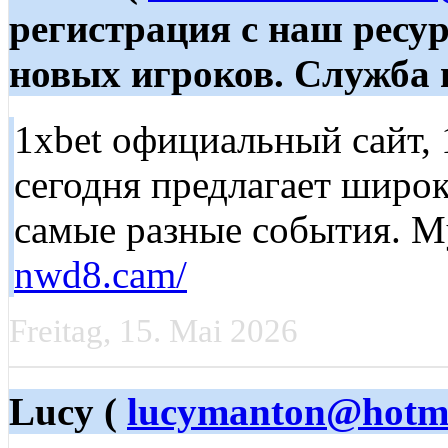
регистрация с наш ресу
новых игроков. Служба п
1xbet официальный сайт, 
сегодня предлагает широк
самые разные события. My 
nwd8.cam/
Freitag, 15. Mai 2026
Lucy (
lucymanton@hotm