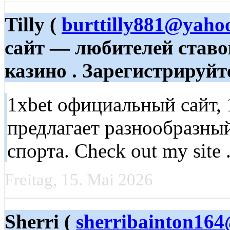
Tilly (
burttilly881@yaho
сайт — любителей ставо
казино . Зарегистрируйте
1xbet официальный сайт,
предлагает разнообразны
спорта. Check out my site .
Freitag, 15. Mai 2026
Sherri (
sherribainton16