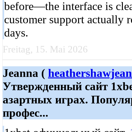
before—the interface is clea
customer support actually r
days.
Freitag, 15. Mai 2026
Jeanna (
heathershawjea
Утвержденный сайт 1xbe
азартных играх. Популя
профес...