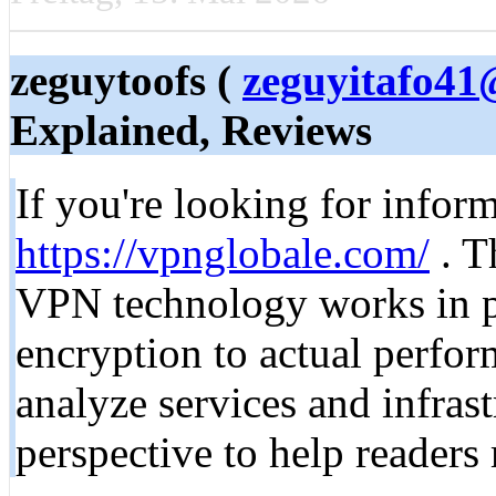
zeguytoofs (
zeguyitafo41
Explained, Reviews
If you're looking for infor
https://vpnglobale.com/
. T
VPN technology works in pr
encryption to actual perfor
analyze services and infrast
perspective to help readers