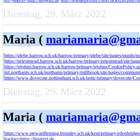
ref=4&ext=http://liesjetzt.de
http://soloadprofits.com/clicks2m.php?
Dienstag, 29. März 2022
Maria (
mariamaria@gma
https://glebe.harrow.sch.uk/harrow/primary/glebe/site/pages/pupils/pu
https://priestmead.harrow.sch.uk/harrow/primary/priestmead/site/page
https://stjohns.harrow.sch.uk/harrow/primary/stjohns/CookiePolicy.act
inf.northants.sch.uk/northants/primary/millbrook/site/pages/communi
https://www.dovecote.nottingham.sch.uk/nottc/primary/dovecote/Cooki
Dienstag, 29. März 2022
Maria (
mariamaria@gma
https://www.stewartfleming.bromley.sch.uk/kent/primary/edenbridge/s
backto=https://liesjetzt.de