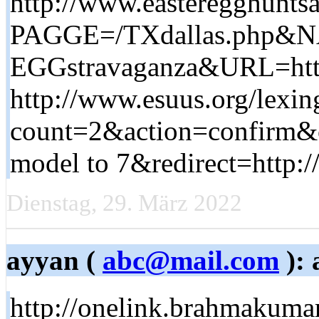
http://www.easteregghunts
PAGGE=/TXdallas.php&
EGGstravaganza&URL=http:
http://www.esuus.org/lexi
count=2&action=confirm&c
model to 7&redirect=http://
Dienstag, 29. März 2022
ayyan (
abc@mail.com
): 
http://onelink.brahmakumar