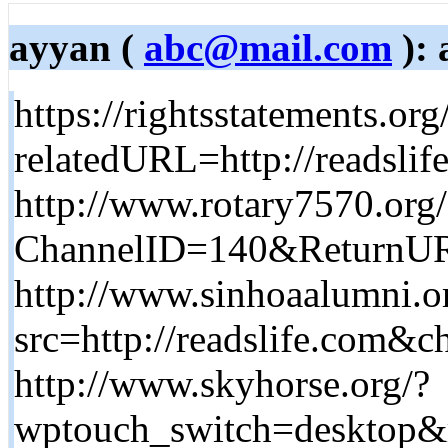
ayyan (
abc@mail.com
): 
https://rightsstatements.
relatedURL=http://readslif
http://www.rotary7570.org
ChannelID=140&ReturnURL
http://www.sinhoaalumni.or
src=http://readslife.co
http://www.skyhorse.org/?
wptouch_switch=desktop&re