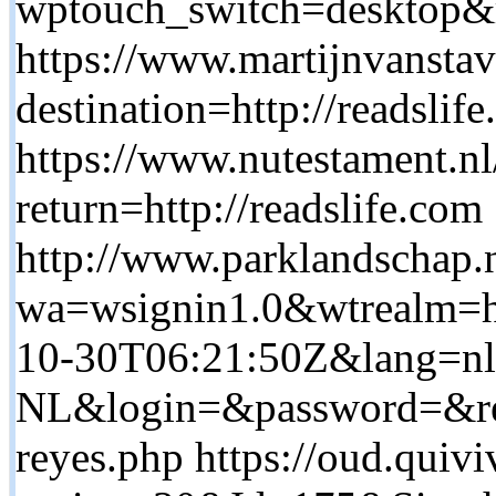
wptouch_switch=desktop&re
https://www.martijnvanstav
destination=http://readslif
https://www.nutestament.nl
return=http://readslife.com
http://www.parklandschap.
wa=wsignin1.0&wtrealm=ht
10-30T06:21:50Z&lang=nl
NL&login=&password=&retu
reyes.php https://oud.quiviv