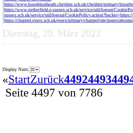
https://www.boughtonheath.cheshire.sch.uk/cheshire/primary/boughto
https://www.netherfield.e-sussex.sch.uk/service/util/logout/CookiePoli
sussex.sch.uk/service/util/logout/CookiePolicy.action?backto=https://l
https://chappel.essex.sch.uk/essex/primary/chappel/site/pages/aboutus
Dienstag, 29. März 2022
Display Num
«
Start
Zurück
4492
4493
449
Seite 4497 von 7786