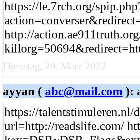
https://le.7rch.org/spip.php
action=converser&redirect=
http://action.ae911truth.org
killorg=50694&redirect=htt
Dienstag, 29. März 2022
ayyan (
abc@mail.com
): 
https://talentstimuleren.nl/
url=http://readslife.com/ ht
key=DSR~DSR_Flags&exp