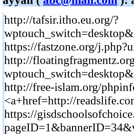
http://tafsir.itho.eu.org/?
wptouch_switch=desktop&re
https://fastzone.org/j.php?u
http://floatingfragmentz.or
wptouch_switch=desktop&re
http://free-islam.org/phpin
<a+href=http://readslife.c
https://gisdschoolsofchoice
pageID=1&bannerID=34&vm