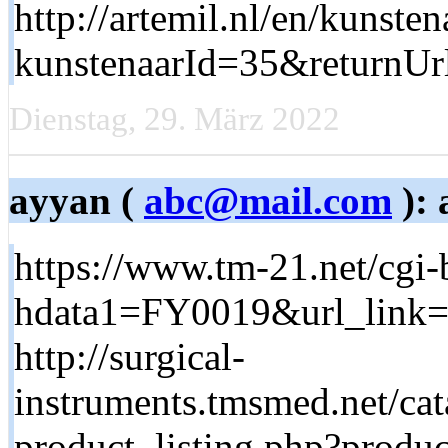
http://artemil.nl/en/kunste
kunstenaarId=35&returnUrl=
Dienstag, 29. März 2022
ayyan (
abc@mail.com
): 
https://www.tm-21.net/cgi-
hdata1=FY0019&url_li
http://surgical-
instruments.tmsmed.net/ca
product_listing.php?produc