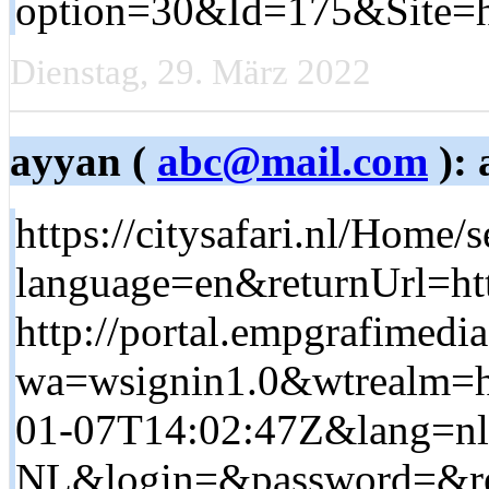
option=30&Id=175&Site=htt
Dienstag, 29. März 2022
ayyan (
abc@mail.com
): 
https://citysafari.nl/Home/
language=en&returnUrl=htt
http://portal.empgrafimedi
wa=wsignin1.0&wtrealm=ht
01-07T14:02:47Z&lang=nl
NL&login=&password=&retu