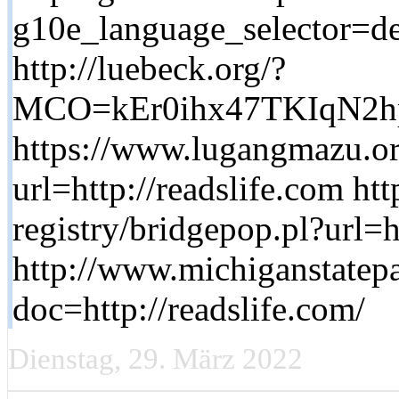
g10e_language_selector=de
http://luebeck.org/?
MCO=kEr0ihx47TKIqN2h
https://www.lugangmazu.o
url=http://readslife.com ht
registry/bridgepop.pl?url=h
http://www.michiganstatepa
doc=http://readslife.com/
Dienstag, 29. März 2022