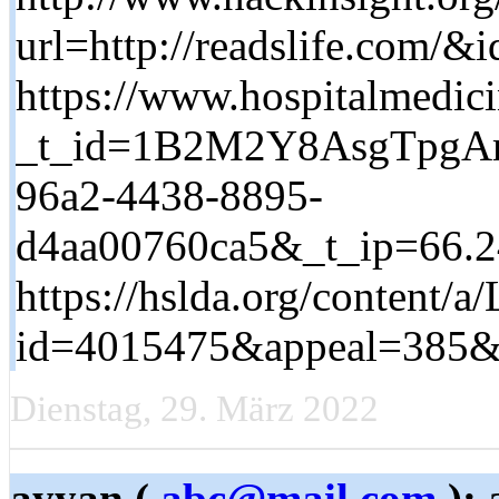
url=http://readslife.com/&
https://www.hospitalmedici
_t_id=1B2M2Y8AsgTpgAmY
96a2-4438-8895-
d4aa00760ca5&_t_ip=66.24
https://hslda.org/content/a
id=4015475&appeal=385&pa
Dienstag, 29. März 2022
ayyan (
abc@mail.com
): 