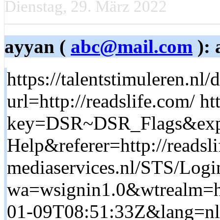
Dienstag, 29. März 2022
ayyan (
abc@mail.com
): 
https://talentstimuleren.nl/
url=http://readslife.com/ ht
key=DSR~DSR_Flags&exp
Help&referer=http://readsl
mediaservices.nl/STS/Logi
wa=wsignin1.0&wtrealm=ht
01-09T08:51:33Z&lang=nl