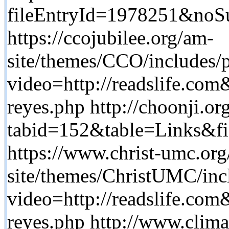
fileEntryId=1978251&noSuc
https://ccojubilee.org/am-
site/themes/CCO/includes/
video=http://readslife.com&
reyes.php http://choonji.o
tabid=152&table=Links&fi
https://www.christ-umc.or
site/themes/ChristUMC/inc
video=http://readslife.co
reyes.php http://www.clima