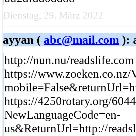
Dienstag, 29. März 2022
ayyan (
abc@mail.com
): 
http://nun.nu/readslife.com
https://www.zoeken.co.nz
mobile=False&returnUrl=htt
https://4250rotary.org/60
NewLanguageCode=en-
us&ReturnUrl=http://read