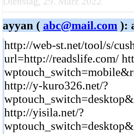
Dienstag, 29. März 2022
ayyan (
abc@mail.com
): 
http://web-st.net/tool/s/cu
url=http://readslife.com/ ht
wptouch_switch=mobile&red
http://y-kuro326.net/?
wptouch_switch=desktop&re
http://yisila.net/?
wptouch_switch=desktop&re