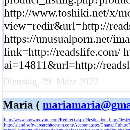
http://www.toshiki.net/x/m
view=redir&url=http://read
https://unusualporn.net/im
link=http://readslife.com/ h
ai=14811&url=http://reads
Dienstag, 29. März 2022
Maria (
mariamaria@gma
http://www.snowmoyard.com/Redirect.aspx?destination=http://liesjet
http://island.softwarearchitectsjm.com/Account.aspx/ChangeCulture?l