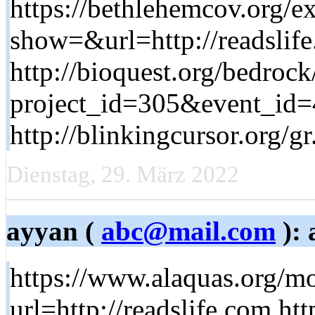
https://bethlehemcov.org/e
show=&url=http://readslif
http://bioquest.org/bedrock
project_id=305&event_id=4
http://blinkingcursor.org/g
Dienstag, 29. März 2022
ayyan (
abc@mail.com
): 
https://www.alaquas.org/m
url=http://readslife.com ht