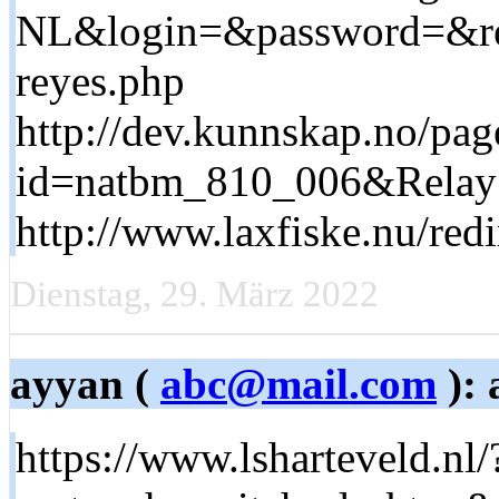
NL&login=&password=&retu
reyes.php
http://dev.kunnskap.no/pag
id=natbm_810_006&RelaySt
http://www.laxfiske.nu/redi
Dienstag, 29. März 2022
ayyan (
abc@mail.com
): 
https://www.lsharteveld.nl/