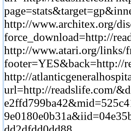
page=stats&target=gp&inn
http://www.architex.org/dis
force_download=http://read
http://www.atari.org/links/f
footer=YES&back=http://re
http://atlanticgeneralhospit
url=http://readslife.com/&
e2ffd799ba42&mid=525c41
9e0180e0b31a&iid=04e35b
dd2dfdd0dd88