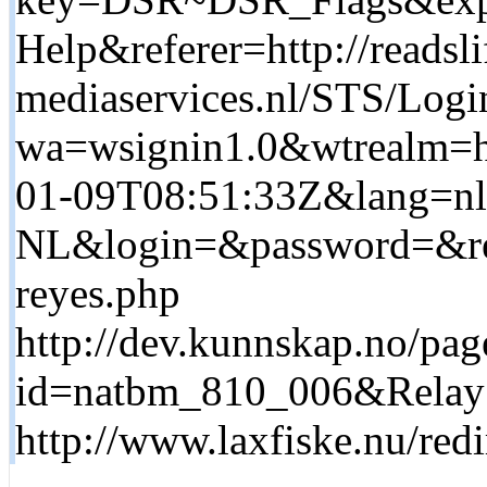
Help&referer=http://readsl
mediaservices.nl/STS/Logi
wa=wsignin1.0&wtrealm=ht
01-09T08:51:33Z&lang=nl
NL&login=&password=&retu
reyes.php
http://dev.kunnskap.no/pag
id=natbm_810_006&RelaySt
http://www.laxfiske.nu/redi