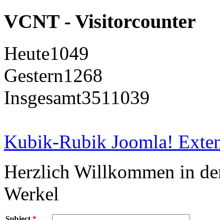
VCNT - Visitorcounter
Heute
1049
Gestern
1268
Insgesamt
3511039
Kubik-Rubik Joomla! Exten
Herzlich Willkommen in d
Werkel
Subject
*