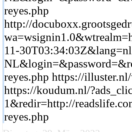
reyes.php
http://docuboxx.grootsged
wa=wsignin1.0&wtrealm=ht
11-30T03:34:03Z&lang=nl
NL&login=&password=&retu
reyes.php https://illuster.nl
https://koudum.nl/?ads_c
1&redir=http://readslife.co
reyes.php