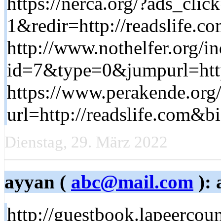
https://nerca.org/?ads_cl
1&redir=http://readslife.c
http://www.nothelfer.org/i
id=7&type=0&jumpurl=http
https://www.perakende.org
url=http://readslife.com&b
Dienstag, 29. März 2022
ayyan (
abc@mail.com
): 
http://guestbook.lapeercou