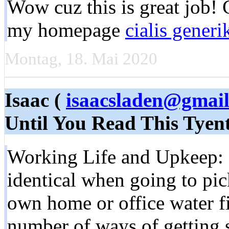
Wow cuz this is great job! 
my homepage
cialis generi
Montag, 18. Mai 2020
Isaac (
isaacsladen@gmai
Until You Read This Tyen
Working Life and Upkeep: -
identical when going to pic
own home or office water fi
number of ways of getting s