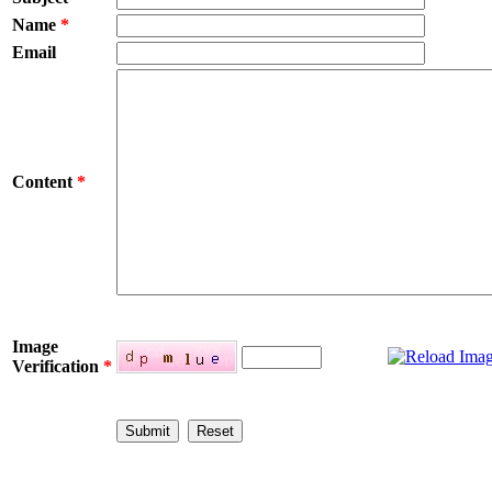
Name
*
Email
Content
*
Image
Verification
*