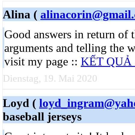
Alina (
alinacorin@gmail
Good answers in return of 
arguments and telling the w
visit my page ::
KẾT QUẢ
Dienstag, 19. Mai 2020
Loyd (
loyd_ingram@yah
baseball jerseys