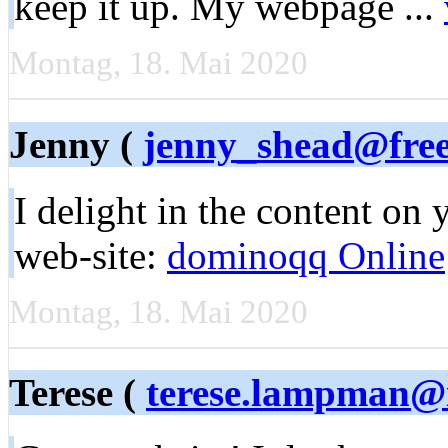
keep it up. My webpage ...
Montag, 18. Mai 2020
Jenny (
jenny_shead@free
I delight in the content on
web-site:
dominoqq Online
Montag, 18. Mai 2020
Terese (
terese.lampman@