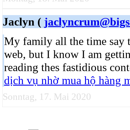
Jaclyn (
jaclyncrum@bigs
My family all the time say 
web, but I know I am getti
reading thes fastidious cont
dịch vụ nhờ mua hộ hàng 
Sonntag, 17. Mai 2020