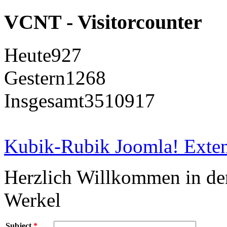
VCNT - Visitorcounter
Heute
927
Gestern
1268
Insgesamt
3510917
Kubik-Rubik Joomla! Exten
Herzlich Willkommen in d
Werkel
Subject
*