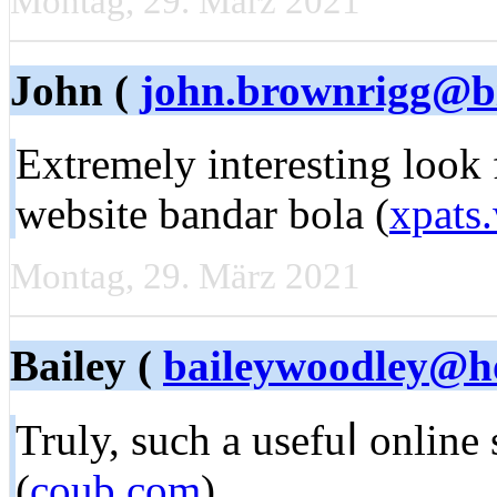
Montag, 29. März 2021
John (
john.brownrigg@bi
Extremely interesting look 
website bandar bola (
xpats
Montag, 29. März 2021
Bailey (
baileywoodley@h
Truly, ѕuch a usefuⅼ online s
(
coub.com
)