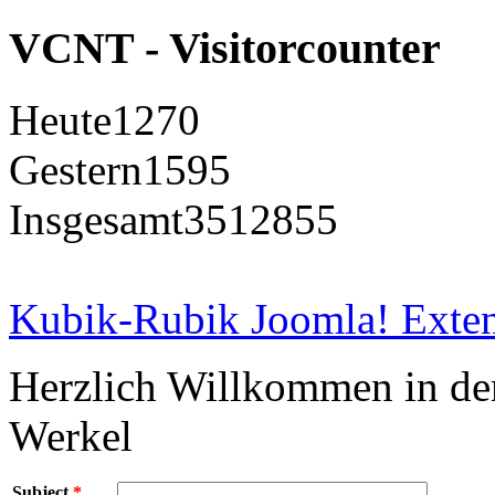
VCNT - Visitorcounter
Heute
1270
Gestern
1595
Insgesamt
3512855
Kubik-Rubik Joomla! Exten
Herzlich Willkommen in d
Werkel
Subject
*