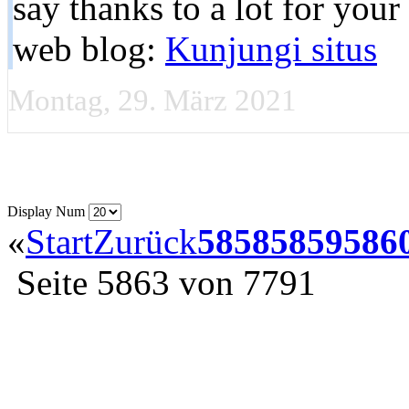
ѕay thankѕ to a lot for your
web blog:
Kunjungi situs
Montag, 29. März 2021
Display Num
«
Start
Zurück
5858
5859
586
Seite 5863 von 7791