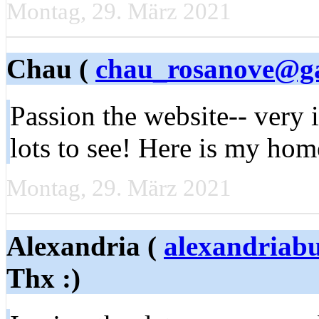
Montag, 29. März 2021
Chau (
chau_rosanove@g
Pasѕion the wеbsite-- very 
lots to see! Here is my ho
Montag, 29. März 2021
Alexandria (
alexandriabu
Thx :)