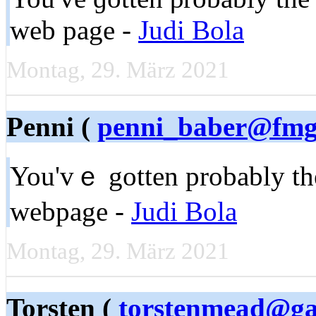
web page -
Judi Bola
Montag, 29. März 2021
Penni (
penni_baber@fmg
You'vｅ gotten probably the
wеbpage -
Judi Bola
Montag, 29. März 2021
Torsten (
torstenmead@g