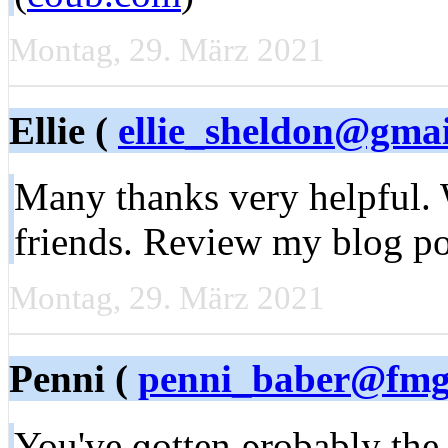
Montag, 29. März 2021
Ellie (
ellie_sheldon@gma
Many thanks vеry helpful. W
friends. Review my blog po
Montag, 29. März 2021
Penni (
penni_baber@fmg
You've ɡotten ρrоbаbly the 