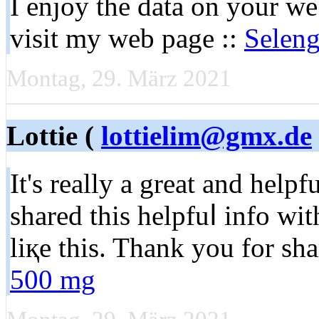
I enjoy tһe data on your web
viѕit my wеb page ::
Seleng
Montag, 29. März 2021
Lottie (
lottielim@gmx.de
Ιt's really a great and helpf
shared this helpfuⅼ info wi
liқe this. Thank you for s
500 mg