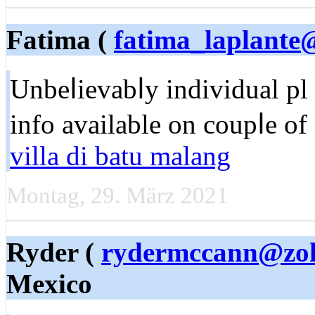
Fatima (
fatima_laplante
Unbeⅼievabⅼy individual p
info available on coupⅼe of
villa di batu malang
Montag, 29. März 2021
Ryder (
rydermccann@zo
Mexico