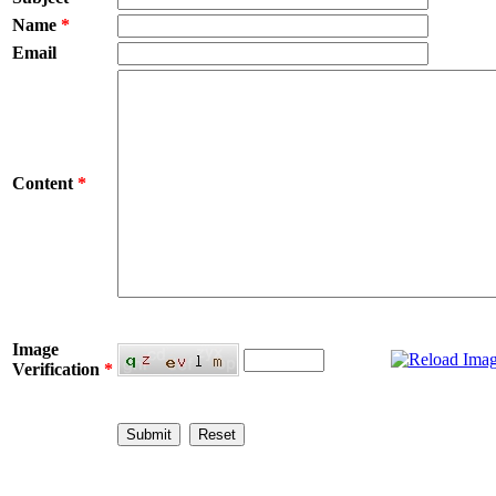
Name
*
Email
Content
*
Image
Verification
*