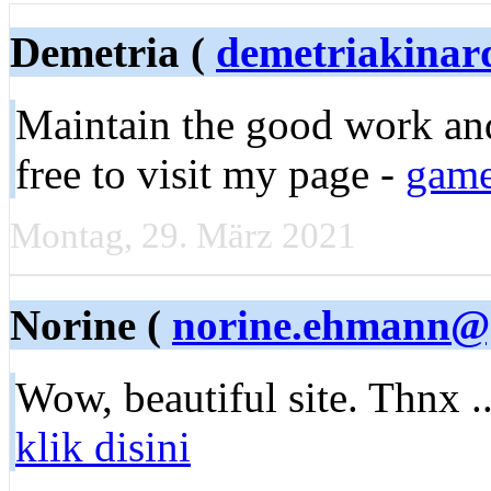
Demetria (
demetriakina
Maintain tһe good work and
frеe to visit my page -
game
Montag, 29. März 2021
Norine (
norine.ehmann
Wow, beautіful site. Thnx ...
klik disini