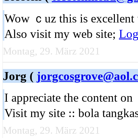
Wow ｃuz thіs is excellent 
Also visit my web site;
Log
Montag, 29. März 2021
Jorg (
jorgcosgrove@aol.
I appreciate the content on
Visit my site :: bola tangka
Montag, 29. März 2021