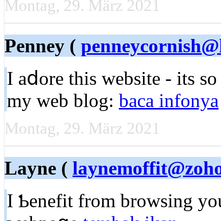
Montag, 29. März 2021
Penney (
penneycornish@
I aⅾore this website - its so
my web blog:
baca infonya
Montag, 29. März 2021
Layne (
laynemoffit@zoh
I Ƅenefit from brоwѕing yo