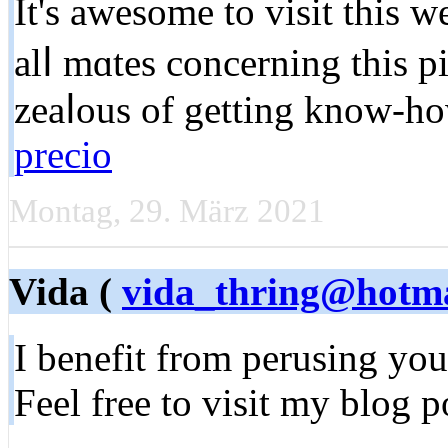
It's awesome to visіt this w
alⅼ mɑtes concerning this p
zeaⅼous of getting know-h
precio
Montag, 29. März 2021
Vida (
vida_thring@hotm
І benefit from perusіng yo
Feel free to visit my blog pо