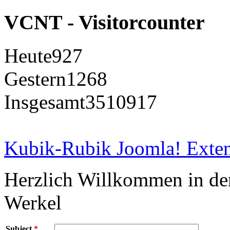
VCNT - Visitorcounter
Heute
927
Gestern
1268
Insgesamt
3510917
Kubik-Rubik Joomla! Exten
Herzlich Willkommen in d
Werkel
Subject
*