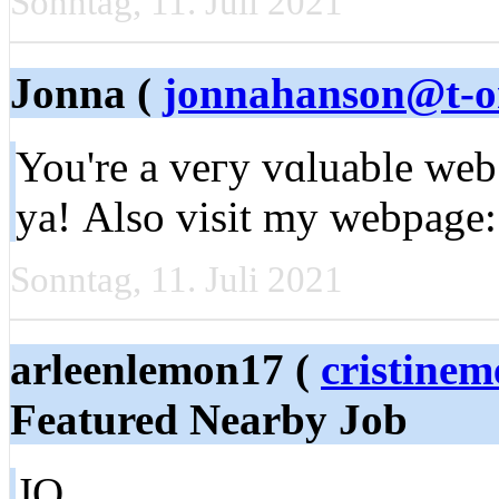
Sonntag, 11. Juli 2021
Jonna (
jonnahanson@t-on
You're a veгy vɑluable web si
ya! Αlso visit my webpаge
Sonntag, 11. Juli 2021
arleenlemon17 (
cristine
Featured Nearby Job
JO