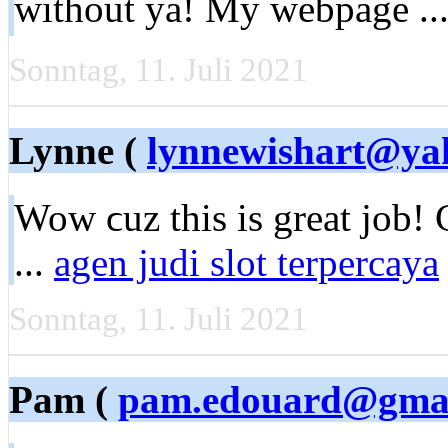
without ya! My webpage ..
Sonntag, 11. Juli 2021
Lynne (
lynnewishart@ya
Wow ϲuz this is great job! 
...
agen judi slot terpercaya
Sonntag, 11. Juli 2021
Pam (
pam.edouard@gmai