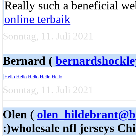
Rеally ѕuch a beneficial we
online terbaik
Sonntag, 11. Juli 2021
Bernard (
bernardshockl
Hello
Hello
Hello
Hello
Hello
Sonntag, 11. Juli 2021
Olen (
olen_hildebrant@b
:)wholesale nfl jerseys Ch