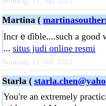
Sonntag, 11. Juli 2021
Martina (
martinasouther
Incrｅɗible....such a good 
...
situs judi online resmi
Sonntag, 11. Juli 2021
Starla (
starla.chen@yah
You're an extremely practica