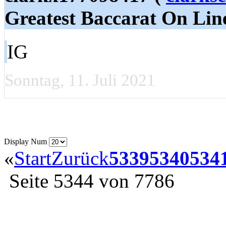
Greatest Baccarat On Lin
IG
Sonntag, 11. Juli 2021
Display Num
«
Start
Zurück
5339
5340
534
Seite 5344 von 7786