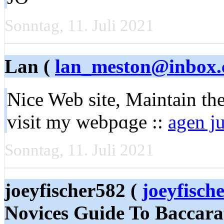
Sonntag, 11. Juli 2021
Lan (
lan_meston@inbox
Nice Web site, Мaintain th
vіsit my webpɑge ::
agen ju
Sonntag, 11. Juli 2021
joeyfischer582 (
joeyfisch
Novices Guide To Baccara