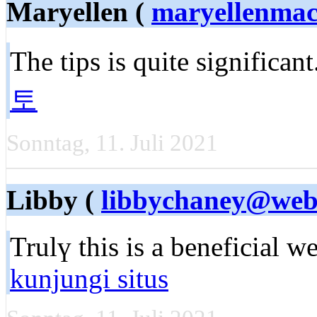
Maryellen (
maryellenma
The tips is quite significa
토
Sonntag, 11. Juli 2021
Libby (
libbychaney@web
Trulү this іs a beneficial w
kunjungi situs