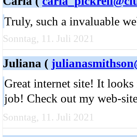
Carla (
carla_pickrell@cl
Truly, such a invaluable w
Sonntag, 11. Juli 2021
Juliana (
julianasmithso
Great internet site! It look
job! Check out my web-sit
Sonntag, 11. Juli 2021