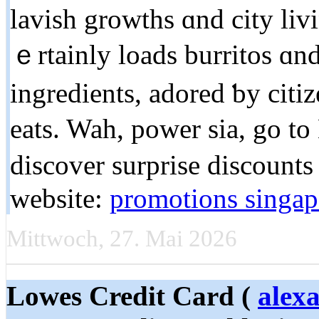
lavish growths ɑnd city liv
ｅrtainly loads burritos ɑnd
ingredients, adored ƅy cit
eats. Wah, power ѕia, go to
discover surprise discounts 
website:
promotions singap
Mittwoch, 27. Mai 2026
Lowes Credit Card (
alex