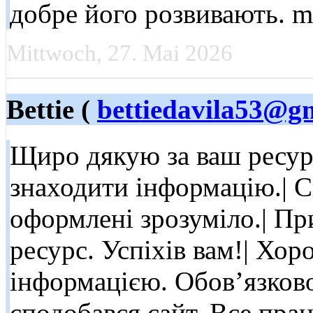
добре його розвивають. my
Mittwoch, 27. Mai 2026
Bettie (
bettiedavila53@g
Щиро дякую за ваш ресур
знаходити інформацію.| С
оформлені зрозуміло.| П
ресурс. Успіхів вам!| Хор
інформацією. Обов’язково
сподобався сайт. Все пра