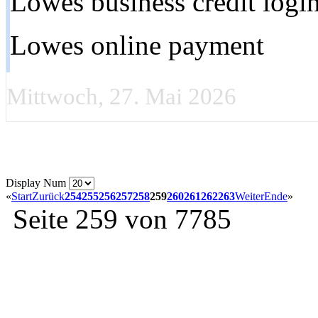
Lowes business credit logi
Lowes online payment
Mittwoch, 27. Mai 2026
Display Num
«
Start
Zurück
254
255
256
257
258
259
260
261
262
263
Weiter
Ende
»
Seite 259 von 7785