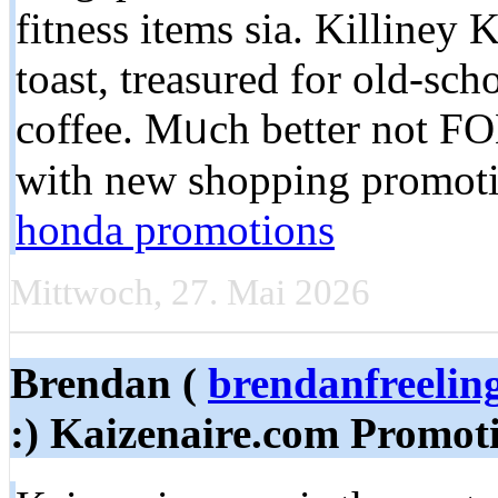
fitness items sіa. Killiney
toast, treasured fοr old-sch
coffee. Mᥙch better not F
honda promotions
Mittwoch, 27. Mai 2026
Brendan (
brendanfreeli
:) Kaizenaire.com Promot