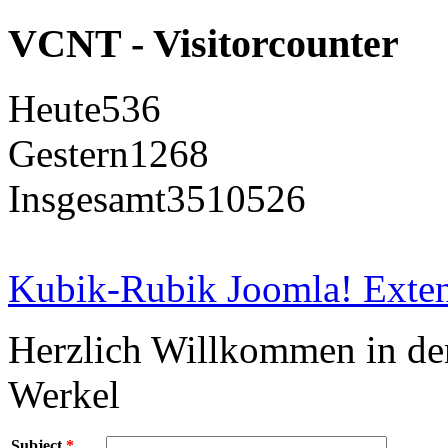
VCNT - Visitorcounter
Heute
536
Gestern
1268
Insgesamt
3510526
Kubik-Rubik Joomla! Exten
Herzlich Willkommen in d
Werkel
Subject
*