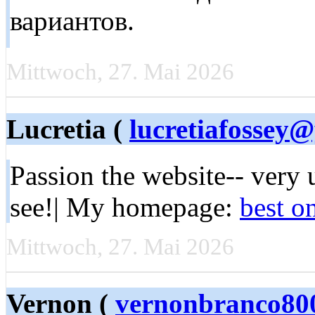
вариантов.
Mittwoch, 27. Mai 2026
Lucretia (
lucretiafossey
Passion the website-- very 
see!| My homepage:
best o
Mittwoch, 27. Mai 2026
Vernon (
vernonbranco8