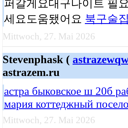
퍼갈게요대구나이트 필요
세요도움됐어요
북구술
Mittwoch, 27. Mai 2026
Stevenphask (
astrazewq
astrazem.ru
астра быковское ш 20б ра
мария коттеджный посел
Mittwoch, 27. Mai 2026