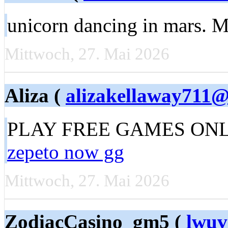
unicorn dancing іn marѕ. 
Mittwoch, 27. Mai 2026
Aliza (
alizakellaway711
PLAY FREE GAMES ONLINE!
zepeto now gg
Mittwoch, 27. Mai 2026
ZodiacCasino_gm5 (
lwuv