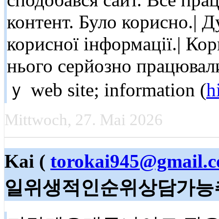
контент. Було корисно.| 
корисної інформації.| Ко
нього серйозно працювали 
ｙ web site; information (
h
Mittwoch, 27. Mai 2026
Kai (
torokai945@gmail.
일위생적인순위상담가능