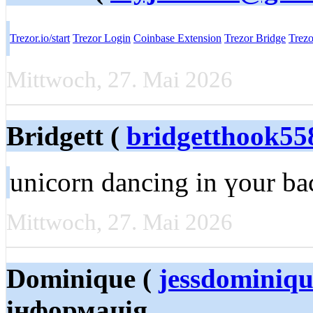
Trezor.io/start
Trezor Login
Coinbase Extension
Trezor Bridge
Trezo
Mittwoch, 27. Mai 2026
Bridgett (
bridgetthook5
unicorn dancing in үour b
Mittwoch, 27. Mai 2026
Dominique (
jessdominiq
інформація