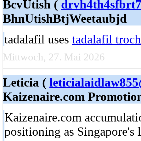
BcvUtish (
drvh4th4sfbrt
BhnUtishBtjWeetaubjd
tadalafil uses
tadalafil troc
Mittwoch, 27. Mai 2026
Leticia (
leticialaidlaw85
Kaizenaire.com Promotio
Kaizenaire.com accumulati
positioning as Singapore'ѕ 