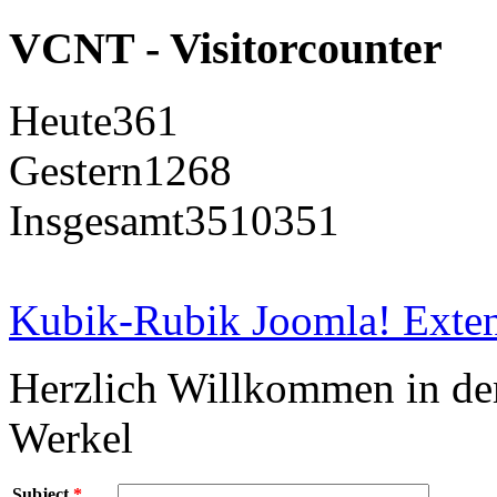
VCNT - Visitorcounter
Heute
361
Gestern
1268
Insgesamt
3510351
Kubik-Rubik Joomla! Exten
Herzlich Willkommen in d
Werkel
Subject
*