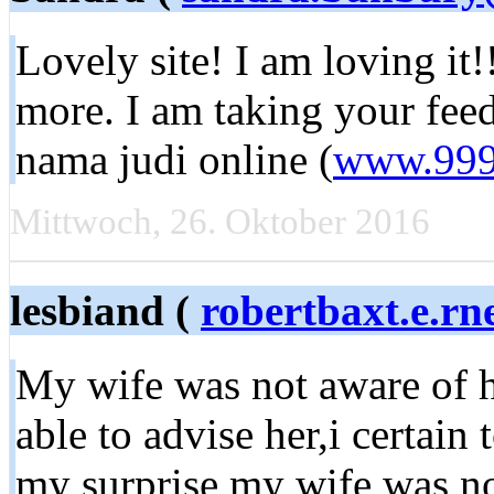
Lovely site! I am loving it!
more. I am taking your feed
nama judi online (
www.999
Mittwoch, 26. Oktober 2016
lesbiand (
robertbaxt.e.r
My wife was not aware of h
able to advise her,i certain 
my surprise my wife was no