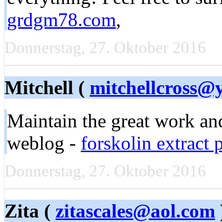
grdgm78.com
,
Donnerstag, 27. Oktober 2016
Mitchell (
mitchellcross@
Maintain the great work an
weblog -
forskolin extract 
Donnerstag, 27. Oktober 2016
Zita (
zitascales@aol.com