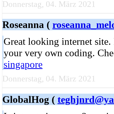
Donnerstag, 04. März 2021
Roseanna (
roseanna_mel
Great looking internet site
your very own coding. Chec
singapore
Donnerstag, 04. März 2021
GlobalHog (
teghjnrd@ya