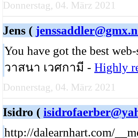
Donnerstag, 04. März 2021
Jens (
jenssaddler@gmx.n
You have got the best web-
วาสนา เวศกามี -
Highly 
Donnerstag, 04. März 2021
Isidro (
isidrofaerber@ya
http://dalearnhart.com/__m