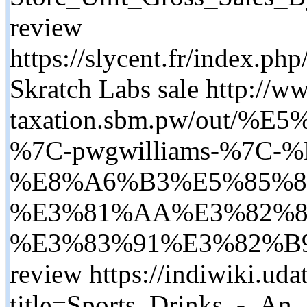
review
https://slycent.fr/index.
Skratch Labs sale http://ww
taxation.sbm.pw/ou
%7C-pwgwilliams-%7C
%E8%A6%B3%E5%85%8
%E3%81%AA%E3%82%89-
%E3%83%91%E3%82%B9%
review https://indiwiki.ud
title=Sports_Drinks_-_An_