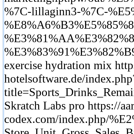
%7C-lillaginn3-%7C-%
%E8%A6%B3%E5%85%8
%E3%81%AA%E3%82%89-
%E3%83%91%E3%82%B9%
exercise hydration mix http
hotelsoftware.de/index.php
title=Sports_Drinks_Rema
Skratch Labs pro https://aar
codex.com/index.php/%E
Store_Unit_Gross_Sales_