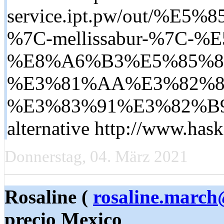
service.ipt.pw/out
%7C-mellissabur-%7C-
%E8%A6%B3%E5%85%8
%E3%81%AA%E3%82%89-
%E3%83%91%E3%82%B9%
alternative http://www.hask
Donnerstag, 04. März 2021
Rosaline (
rosaline.marc
precio Mexico