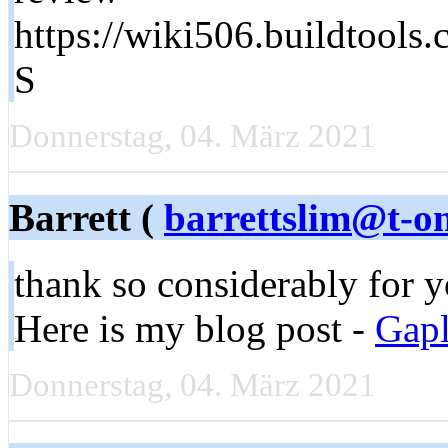
https://wiki506.buildtoo
S
Donnerstag, 04. März 2021
Barrett (
barrettslim@t-on
thank so considerably for yo
Here is my blog post -
Gap
Donnerstag, 04. März 2021