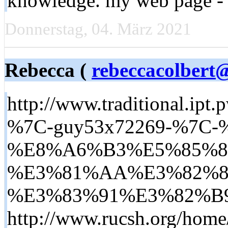
knowledge. my web page 
Donnerstag, 04. März 2021
Rebecca (
rebeccacolbert
http://www.traditio
%7C-guy53x72269-%7C
%E8%A6%B3%E5%85%8
%E3%81%AA%E3%82%89-
%E3%83%91%E3%82%B9%
http://www.rucsh.org/home