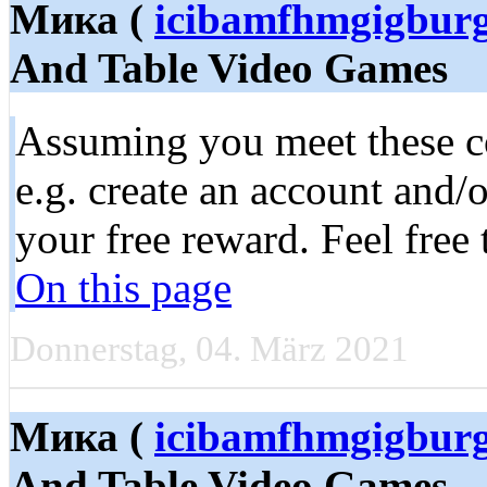
Мика (
icibamfhmgigbur
And Table Video Games
Assuming you meet these co
e.g. create an account and/
your free reward. Feel free
On this page
Donnerstag, 04. März 2021
Мика (
icibamfhmgigbur
And Table Video Games