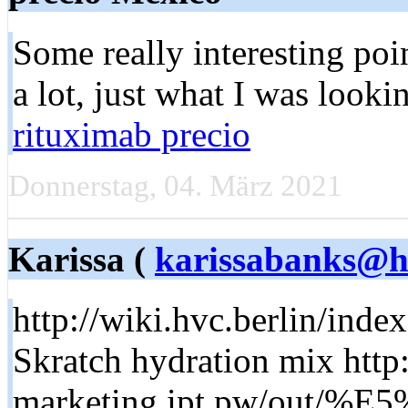
Somе really interesting poi
a lot, just what I was look
rituximab precio
Donnerstag, 04. März 2021
Karissa (
karissabanks@h
http://wiki.hvc.berlin/ind
Skratch hydration mix http
marketing.ipt.pw/o