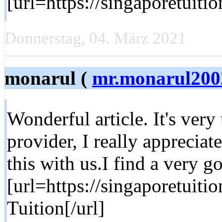
[url=https://singaporetuiti
Donnerstag, 04. März 2021
monarul (
mr.monarul20
Wonderful article. It's very
provider, I really appreciat
this with us.I find a very g
[url=https://singaporetuit
Tuition[/url]