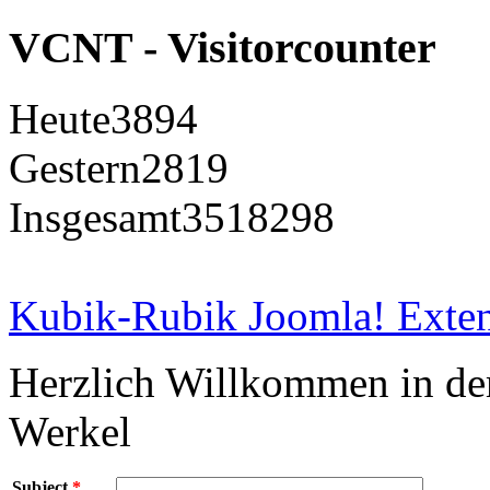
VCNT - Visitorcounter
Heute
3894
Gestern
2819
Insgesamt
3518298
Kubik-Rubik Joomla! Exten
Herzlich Willkommen in d
Werkel
Subject
*