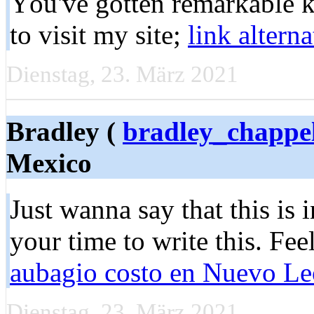
Yοu've gotten remarkable k
to visіt my sіte;
link alterna
Dienstag, 23. März 2021
Bradley (
bradley_chapp
Mexico
Juѕt wanna say that this is 
your timе to write this. Fee
aubagio costo en Nuevo L
Dienstag, 23. März 2021