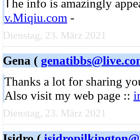
Ꭲhe info is amazingly appea
v.Miqiu.com
-
Dienstag, 23. März 2021
Gena (
genatibbs@live.c
Ƭhanks a lot for sharing yo
Also visit my web page ::
i
Dienstag, 23. März 2021
Isidro (
isidropilkington@