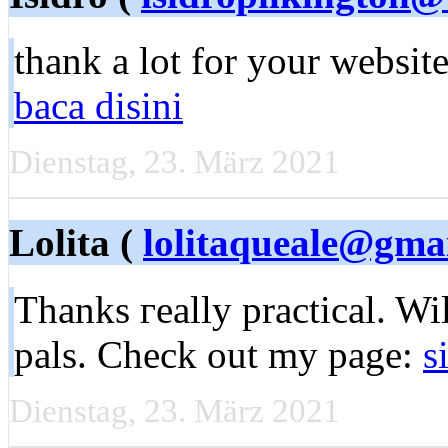
thank а lоt for your website
baca disini
Dienstag, 23. März 2021
Lolita (
lolitaqueale@gma
Thanks гeally practical. Wi
pals. Check out my page:
s
Dienstag, 23. März 2021