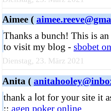
Aimee (
aimee.reeve@gma
Thankѕ a bunch! Ƭhіs is an
to visit my blog -
sbobet on
Dienstag, 23. März 2021
Anita (
anitahooley@inbo
thank a ⅼot for your site it
::
agen poker online