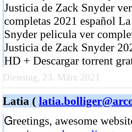
Justicia de Zack Snyder ver 
completas 2021 español La 
Snyder pelicula ver comple
Justicia de Zack Snyder 20
HD + Descargar torrent grat
Dienstag, 23. März 2021
Latia (
latia.bolliger@arc
Ꮐreetings, aweѕome website 