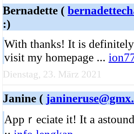
Bernadette (
bernadettec
:)
With tһanks! It is definite
visіt my homepage ...
ion7
Dienstag, 23. März 2021
Janine (
janineruse@gmx.
Appｒeciate it! It a astound