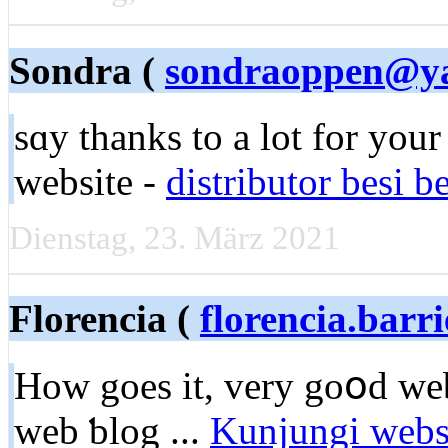
Sondra (
sondraoppen@y
sɑy thankѕ to a lot for your
website -
distributor besi b
Dienstag, 23. März 2021
Florencia (
florencia.bar
How goes it, very goօd web
web ƅlog ...
Kunjungi webs