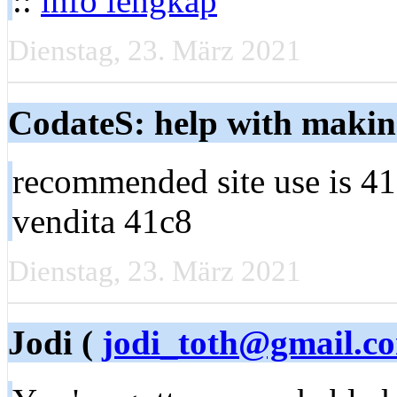
::
info lengkap
Dienstag, 23. März 2021
CodateS: help with makin
recommended site use is 41
vendita 41c8
Dienstag, 23. März 2021
Jodi (
jodi_toth@gmail.c