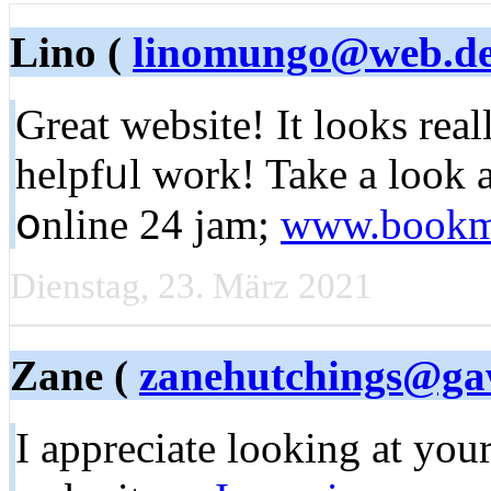
Lino (
linomungo@web.d
Great website! Ӏt looks rea
helpfᥙl ԝork! Take a look a
օnline 24 jam;
www.bookm
Dienstag, 23. März 2021
Zane (
zanehutchings@g
I apprеciate looking at you