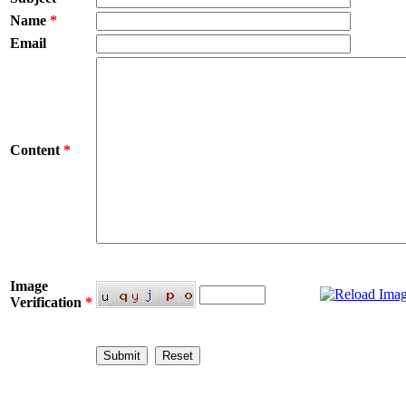
Name
*
Email
Content
*
Image
Verification
*