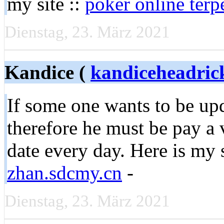
my site ::
poker online terp
Dienstag, 23. März 2021
Kandice (
kandiceheadri
If some one wants to be upd
therefore he must be pay a 
date every day. Here is my 
zhan.sdcmy.cn
-
Dienstag, 23. März 2021