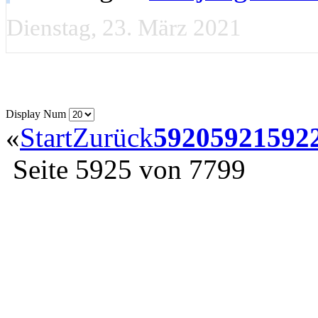
Dienstag, 23. März 2021
Display Num
«
Start
Zurück
5920
5921
592
Seite 5925 von 7799