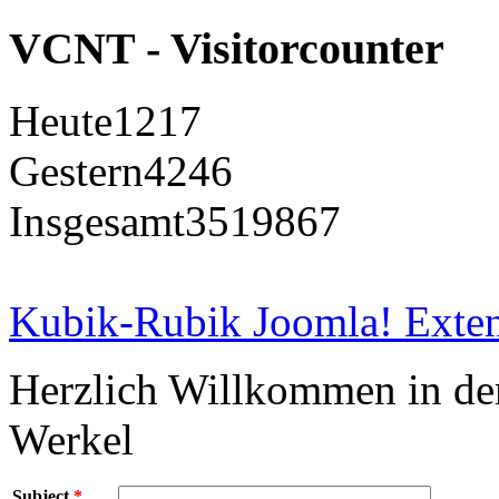
VCNT - Visitorcounter
Heute
1217
Gestern
4246
Insgesamt
3519867
Kubik-Rubik Joomla! Exten
Herzlich Willkommen in d
Werkel
Subject
*