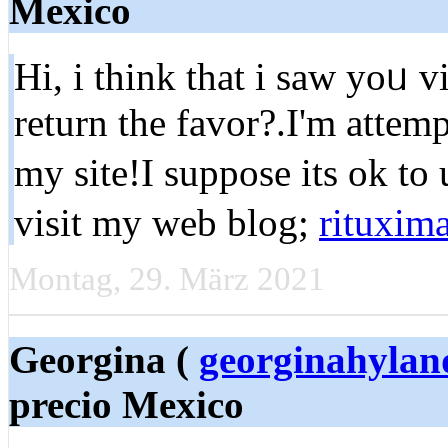
Mexico
Hi, i think that i saw yoᥙ v
return the favor?.I'm attem
my site!I suppose its ok to
visit my web blog;
rituxim
Montag, 29. März 2021
Georgina (
georginahyla
precio Mexico