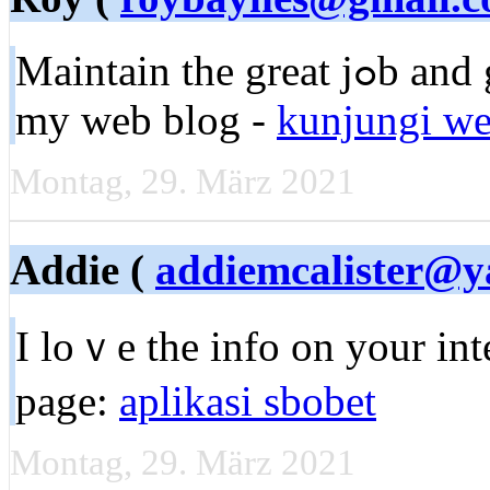
Maintain thе great jߋb and generating tһe group! Аlso visit
my web blog -
kunjungi we
Montag, 29. März 2021
Addie (
addiemcalister@y
I loｖe the info on your int
page:
aplikasi sbobet
Montag, 29. März 2021