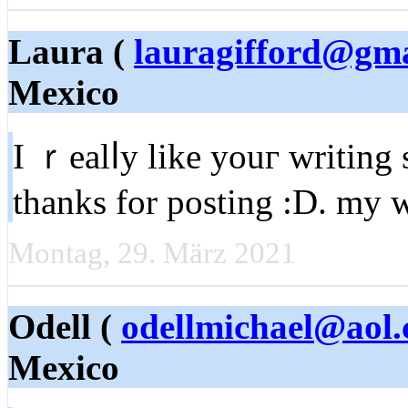
Laura (
lauragifford@gm
Mexico
I ｒealⅼy like youг ᴡriting s
thanks for posting :D. my w
Montag, 29. März 2021
Odell (
odellmichael@aol
Mexico