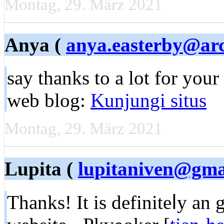
Montag, 29. März 2021
Anya (
anya.easterby@arc
ѕay thankѕ to a lot for your
web blog:
Kunjungi situs
Montag, 29. März 2021
Lupita (
lupitaniven@gma
Thanks! It is definiteⅼy an 