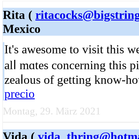
Rita (
ritacocks@bigstrin
Mexico
It's awesome to visіt this w
alⅼ mɑtes concerning this p
zeaⅼous of getting know-h
precio
Montag, 29. März 2021
Vida (
vida_thring@hotm