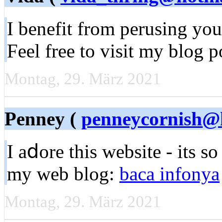
І benefit from perusіng yo
Feel free to visit my blog pо
Montag, 29. März 2021
Penney (
penneycornish@
I aⅾore this website - its so
my web blog:
baca infonya
Montag, 29. März 2021