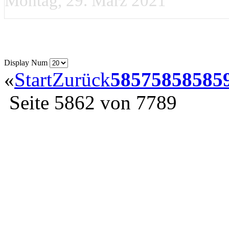
Montag, 29. März 2021
Display Num
«
Start
Zurück
5857
5858
585
Seite 5862 von 7789