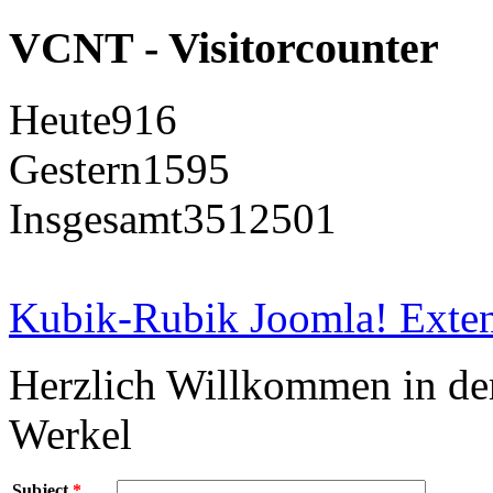
VCNT - Visitorcounter
Heute
916
Gestern
1595
Insgesamt
3512501
Kubik-Rubik Joomla! Exten
Herzlich Willkommen in d
Werkel
Subject
*