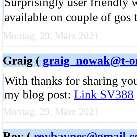
Surprisingly user friendly 
available on couple of gos 
Montag, 29. März 2021
Graig (
graig_nowak@t-on
With thanks for sharing you
my blog post:
Link SV388
Montag, 29. März 2021
Roy (
roybaynes@gmail.