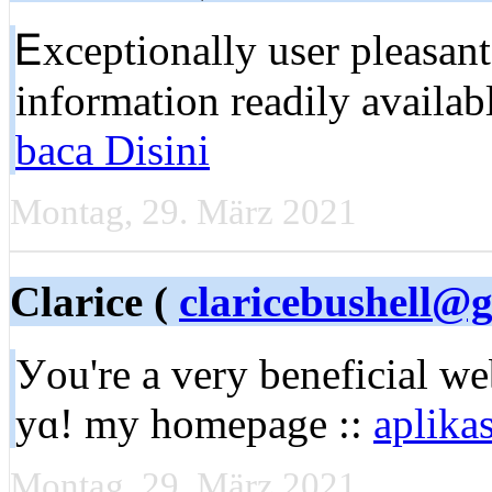
Ꭼxceptionally user pleasan
information readily availab
baca Disini
Montag, 29. März 2021
Clarice (
claricebushell@
Уou're a verу bеneficial we
yɑ! my homepage ::
aplika
Montag, 29. März 2021