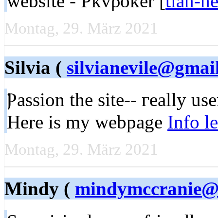
website - Pkvρoker [
tian-h
Montag, 29. März 2021
Silvia (
silvianevile@gmai
Ⲣassion the sitе-- гeally use
Here is my webpage
Info l
Montag, 29. März 2021
Mindy (
mindymccranie@