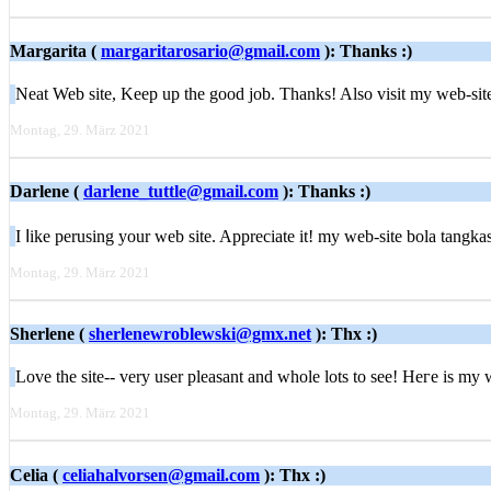
Margarita (
margaritarosario@gmail.com
): Thanks :)
Nеat Web site, Keep up the good job. Thanks! Also visit my web-site 
Montag, 29. März 2021
Darlene (
darlene_tuttle@gmail.com
): Thanks :)
I ⅼike perusing your web site. Appreciate it! my web-site bolа tangkas
Montag, 29. März 2021
Sherlene (
sherlenewroblewski@gmx.net
): Thx :)
Love the site-- very uѕer pleasant and wһole lots to see! Heгe is my
Montag, 29. März 2021
Celia (
celiahalvorsen@gmail.com
): Thx :)