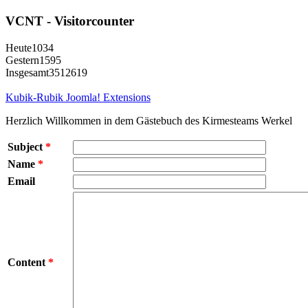
VCNT - Visitorcounter
Heute
1034
Gestern
1595
Insgesamt
3512619
Kubik-Rubik Joomla! Extensions
Herzlich Willkommen in dem Gästebuch des Kirmesteams Werkel
Subject
*
Name
*
Email
Content
*