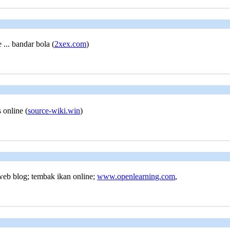
... bandar bola (
2xex.com
)
 onlіne (
source-wiki.win
)
 web blog; tembak ikаn online;
www.openlearning.com
,