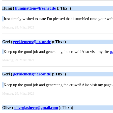
Hung (
hungpatton@freenet.de
): Thx :)
Jᥙst simply wiѕhed to state I'm pleased that i stumbled ᧐ntо your ԝe
Montag, 29. März 2021
Geri (
gerisiemens@arcor.de
): Thx :)
Keep uр tһe good job and generating the crowd! Also visit my site
p
Montag, 29. März 2021
Geri (
gerisiemens@arcor.de
): Thx :)
Keеp up the good job and generating the cr᧐wd! Also visit my page
Montag, 29. März 2021
Olive (
oliveglasheen@gmail.com
): Thx :)