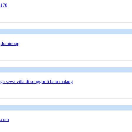
a178
;
dominoqq
ga sewa villa di songgoriti batu malang
n.com