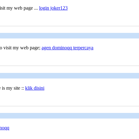
visit my web page ...
login joker123
 to visit my web pagе;
agen dominoqq terpercaya
 is my site ::
klik disini
inoqq