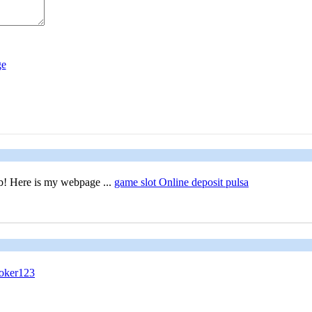
job! Here is my webpage ...
game slot Online deposit pulsa
Joker123