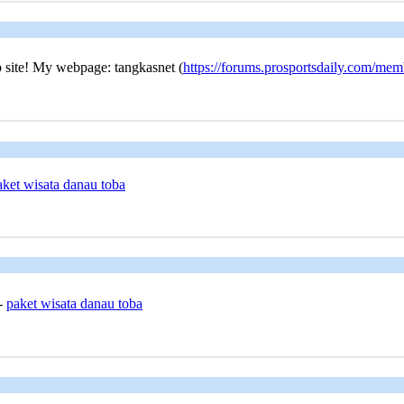
b site! My webpage: tangkasnet (
https://forums.prosportsdaily.com/m
aket wisata danau toba
 -
paket wisata danau toba