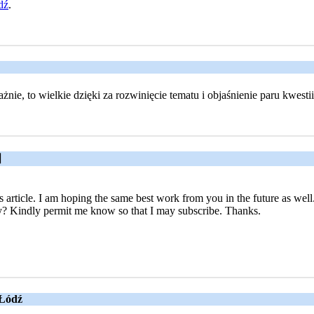
dź
.
ie, to wielkie dzięki za rozwinięcie tematu i objaśnienie paru kwesti
튀
s article. I am hoping the same best work from you in the future as well.
ny? Kindly permit me know so that I may subscribe. Thanks.
 Łódź