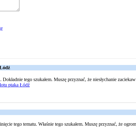
 Łódź
. Dokładnie tego szukałem. Muszę przyznać, że niesłychanie zaciekawił 
 lotu ptaka Łódź
inięcie tego tematu. Właśnie tego szukałem. Muszę przyznać, że ogromn