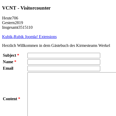
VCNT - Visitorcounter
Heute
706
Gestern
2819
Insgesamt
3515110
Kubik-Rubik Joomla! Extensions
Herzlich Willkommen in dem Gästebuch des Kirmesteams Werkel
Subject
*
Name
*
Email
Content
*