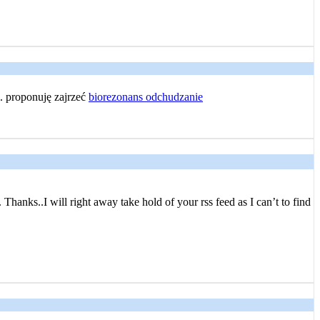
i. proponuję zajrzeć
biorezonans odchudzanie
 Thanks..I will right away take hold of your rss feed as I can’t to find