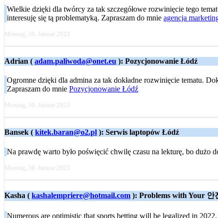
Wielkie dzięki dla twórcy za tak szczegółowe rozwinięcie tego temat
interesuję się tą problematyką. Zapraszam do mnie
agencja marketi
Montag, 30. Januar 2023
Adrian (
adam.paliwoda@onet.eu
): Pozycjonowanie Łódź
Ogromne dzięki dla admina za tak dokładne rozwinięcie tematu. Dokł
Zapraszam do mnie
Pozycjonowanie Łódź
Montag, 30. Januar 2023
Bansek (
kitek.baran@o2.pl
): Serwis laptopów Łódź
Na prawdę warto było poświęcić chwilę czasu na lekturę, bo dużo 
Montag, 30. Januar 2023
Kasha (
kashalempriere@hotmail.com
): Problems with Y
Numerous are optimistic that sports betting will be legalized in 2022