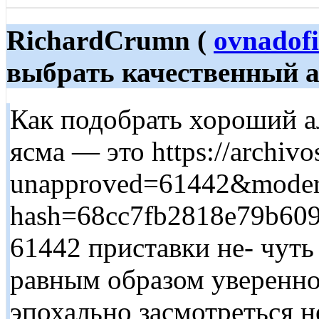
RichardCrumn (
ovnadof
выбрать качественный 
Как подобрать хороший 
ясма — это https://archivos
unapproved=61442&moder
hash=68cc7fb2818e79b60
61442 приставки не- чуть
равным образом уверенно
эпохально засмотреться 