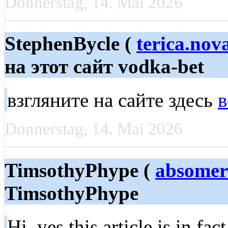
Donnerstag, 14. Mai 2026
StephenBycle (
terica.no
на этот сайт vodka-bet
взгляните на сайте здесь
в
Donnerstag, 14. Mai 2026
TimsothyPhype (
absomer
TimsothyPhype
Hi, yes this article is in fa