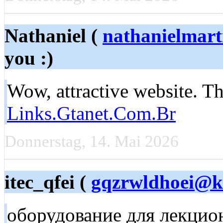
Nathaniel (
nathanielmar
you :)
Wow, attractive website. Th
Links.Gtanet.Com.Br
Donnerstag, 14. Mai 2026
itec_qfei (
gqzrwldhoei@ku
оборудование для лекцио