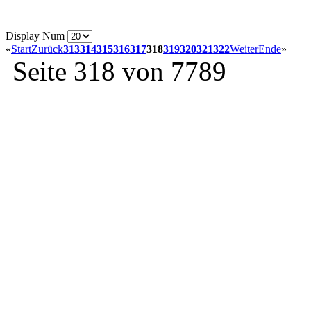
Display Num
«
Start
Zurück
313
314
315
316
317
318
319
320
321
322
Weiter
Ende
»
Seite 318 von 7789