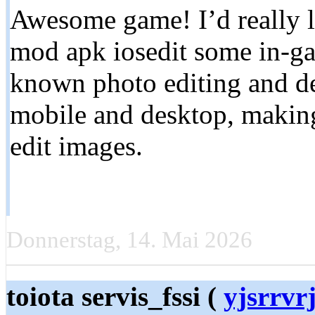
Awesome game! I’d really lik
mod apk iosedit some in-gam
known photo editing and de
mobile and desktop, making 
edit images.
Donnerstag, 14. Mai 2026
toiota servis_fssi (
yjsrrvr