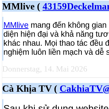
MMlive (
43159Deckelma
MMlive
mang đến không gian giả
diện hiện đại và khả năng tươ
khác nhau. Mọi thao tác đều đ
nghiệm luôn liền mạch và dễ 
Donnerstag, 14. Mai 2026
Cà Khịa TV (
CakhiaTV@
Sau khi sử dụng website 