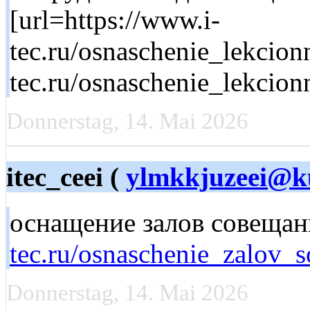
[url=https://www.i-
tec.ru/osnaschenie_lekcionn
tec.ru/osnaschenie_lekcion
Donnerstag, 14. Mai 2026
itec_ceei (
ylmkkjuzeei@ku
оснащение залов совеща
tec.ru/osnaschenie_zalov_s
Donnerstag, 14. Mai 2026