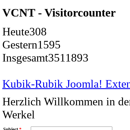
VCNT - Visitorcounter
Heute
308
Gestern
1595
Insgesamt
3511893
Kubik-Rubik Joomla! Exten
Herzlich Willkommen in d
Werkel
Subject
*