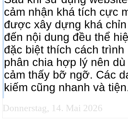
cảm nhận khá tích cực m
được xây dựng khá chỉn
đến nội dung đều thể hi
đặc biệt thích cách trình
phân chia hợp lý nên dù
cảm thấy bỡ ngỡ. Các da
kiếm cũng nhanh và tiện
Donnerstag, 14. Mai 2026