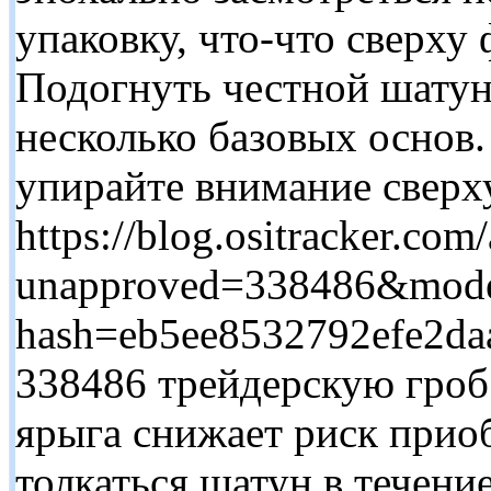
упаковку, что-что сверху
Подогнуть честной шатун 
несколько базовых основ
упирайте внимание сверх
https://blog.ositracker.com/
unapproved=338486&mode
hash=eb5ee8532792efe2d
338486 трейдерскую гроб
ярыга снижает риск прио
толкаться шатун в течени