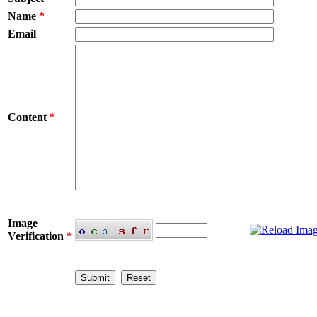
Name
*
Email
Content
*
Image
Verification
*