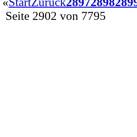
«
Start
Zurück
2897
2898
289
Seite 2902 von 7795