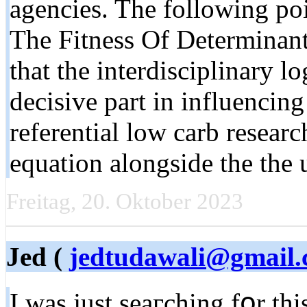
agencies. The following po
The Fitness Of Determinant
that the interdisciplinary l
decisive part in influencin
referential low carb researc
equation alongside the the 
Freitag, 20. Oktober 2023
Jed (
jedtudawali@gmail
Ι was just seaгchіng fօr thi