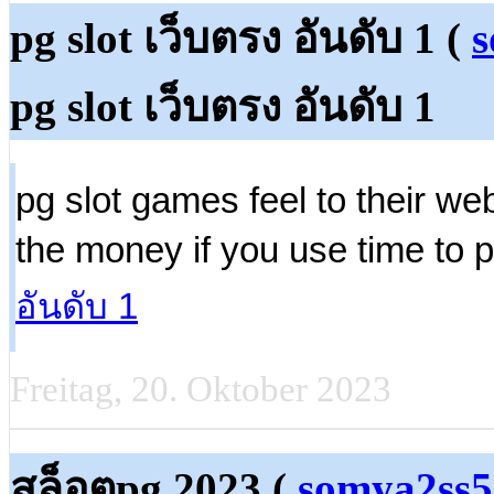
pg slot เว็บตรง อันดับ 1 (
pg slot เว็บตรง อันดับ 1
pg slot games feel to their w
the money if you use time to p
อันดับ 1
Freitag, 20. Oktober 2023
สล็อตpg 2023 (
somya2ss