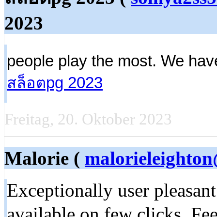
2023
people play the most. We hav
สล็อตpg 2023
Freitag, 20. Oktober 2023
Malorie (
malorieleighto
Exceptionally user pleasant
available on few clicks. Fee