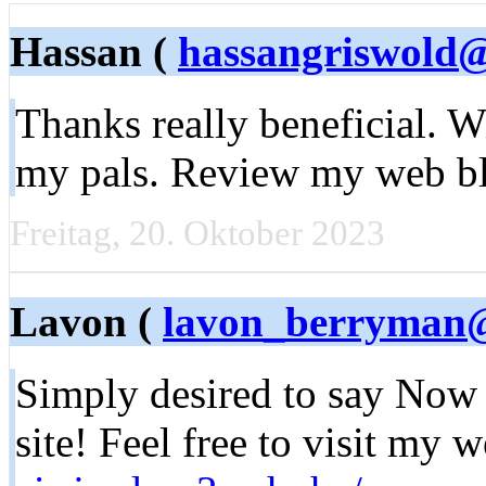
Hassan (
hassangriswold
Thanks really beneficial. Wi
my pals. Review my web b
Freitag, 20. Oktober 2023
Lavon (
lavon_berryman
Simply desired to say Now 
site! Feel free to visit my w