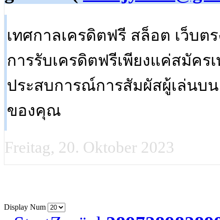
เทศกาลเครดิตฟรี สล็อต เว็บตรงที่
การรับเครดิตฟรีเพียงแค่สมัคร
ประสบการณ์การสัมผัสผู้เล่นบ
ของคุณ
Freitag, 20. Oktober 2023
Display Num