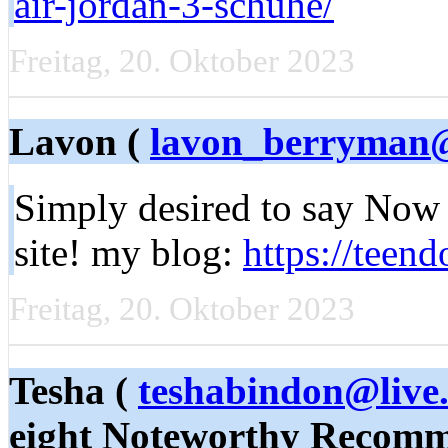
air-jordan-3-schuhe/
Freitag, 20. Oktober 2023
Lavon (
lavon_berryman
Simply desired to say Now 
site! my blog:
https://teen
Freitag, 20. Oktober 2023
Tesha (
teshabindon@live.
eight Noteworthy Recomm