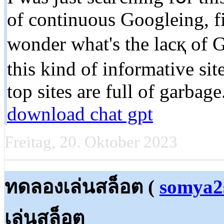
of continuous Googleing, fin
wonder what's the lacқ of 
this kind of informative site
top sites arе full of garbag
download chat gpt
Freitag, 20. Oktober 2023
ทดลองเล่นสล็อต (
somya2
เล่นสล็อต