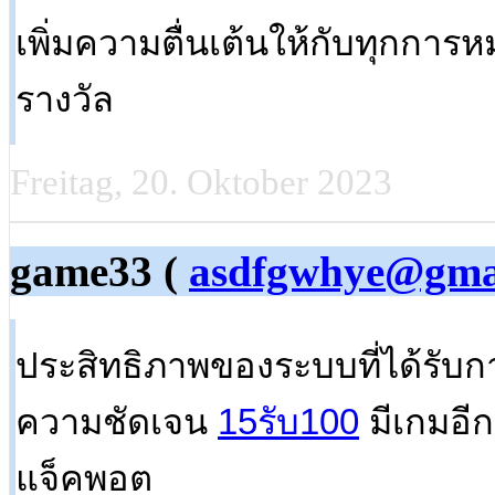
เพิ่มความตื่นเต้นให้กับทุกการห
รางวัล
Freitag, 20. Oktober 2023
game33 (
asdfgwhye@gma
ประสิทธิภาพของระบบที่ได้รับกา
ความชัดเจน
15รับ100
มีเกมอี
แจ็คพอต