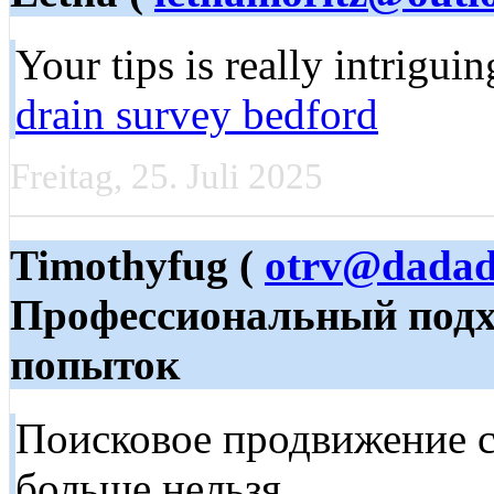
Your tips is really intrigu
drain survey bedford
Freitag, 25. Juli 2025
Timothyfug (
otrv@dadad
Профессиональный подх
попыток
Поисковое продвижение са
больше нельзя