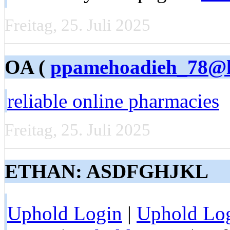
Freitag, 25. Juli 2025
OA (
ppamehoadieh_78@li
reliable online pharmacies
Freitag, 25. Juli 2025
ETHAN: ASDFGHJKL
Uphold Login
|
Uphold Lo