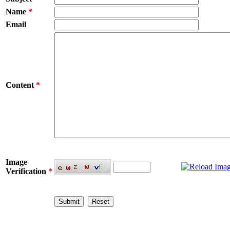
Name
*
Email
Content
*
Image
Verification
*