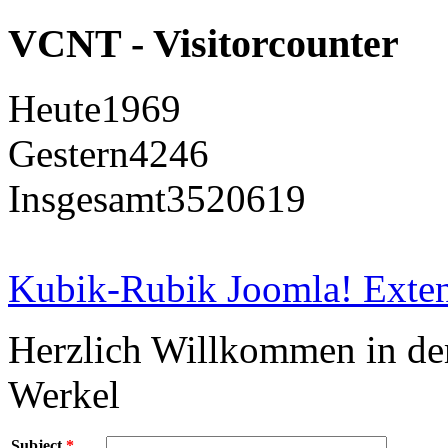
VCNT - Visitorcounter
Heute
1969
Gestern
4246
Insgesamt
3520619
Kubik-Rubik Joomla! Exten
Herzlich Willkommen in d
Werkel
Subject
*