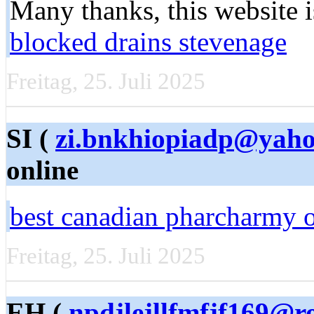
Many thanks, this website i
blocked drains stevenage
Freitag, 25. Juli 2025
SI (
zi.bnkhiopiadp@yah
online
best canadian pharcharmy 
Freitag, 25. Juli 2025
EH (
npdjlejllfmfjf169@r