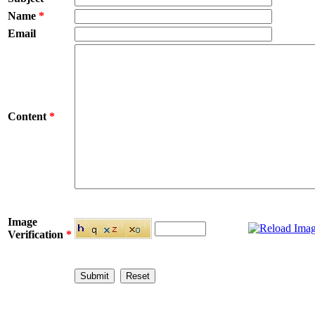
Name
*
Email
Content
*
Image
Verification
*