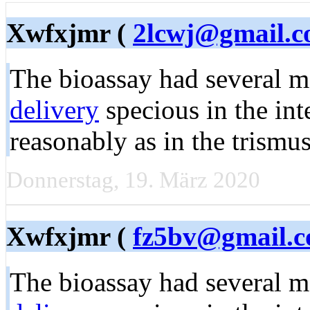
Xwfxjmr (
2lcwj@gmail.
The bioassay had several 
delivery
specious in the int
reasonably as in the trismu
Donnerstag, 19. März 2020
Xwfxjmr (
fz5bv@gmail.
The bioassay had several 