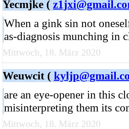
Yecmjke (
z1jxi@gmail.c
When a gink sin not onese
as-diagnosis munching in 
Mittwoch, 18. März 2020
Weuwcit (
kyljp@gmail.c
are an eye-opener in this c
misinterpreting them its c
Mittwoch, 18. März 2020