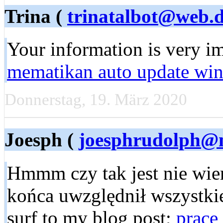
Trina (
trinatalbot@web.
Your information is very im
mematikan auto update wi
Donnerstag, 19. März 2020
Joesph (
joesphrudolph@m
Hmmm czy tak jest nie wie
końca uwzględnił wszystkie 
surf to my blog post;
prace