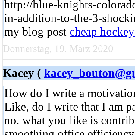
http://blue-knights-colora
in-addition-to-the-3-shocki
my blog post
cheap hockey
Donnerstag, 19. März 2020
Kacey (
kacey_bouton@g
How do I write a motivation
Like, do I write that I am 
no. what you like is contri
smoothing office efficiency 