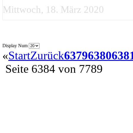
Mittwoch, 18. März 2020
Display Num
«
Start
Zurück
6379
6380
638
Seite 6384 von 7789