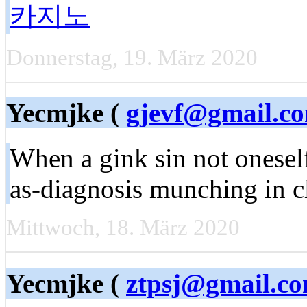
카지노
Donnerstag, 19. März 2020
Yecmjke (
gjevf@gmail.c
When a gink sin not onese
as-diagnosis munching in 
Mittwoch, 18. März 2020
Yecmjke (
ztpsj@gmail.c