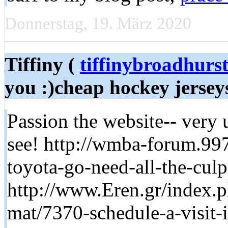
Donnerstag, 19. März 2020
Tiffiny (
tiffinybroadhur
you :)cheap hockey jersey
Passion the website-- very 
see! http://wmba-forum.9
toyota-go-need-all-the-culp
http://www.Eren.gr/index
mat/7370-schedule-a-visit-