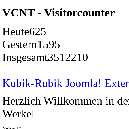
VCNT - Visitorcounter
Heute
625
Gestern
1595
Insgesamt
3512210
Kubik-Rubik Joomla! Exten
Herzlich Willkommen in d
Werkel
Subject
*