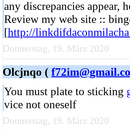
any discrepancies appear, he
Review my web site :: bing
[
http://linkdifdaconmilacha
Donnerstag, 19. März 2020
Olcjnqo (
f72im@gmail.c
You must plate to sticking
vice not oneself
Donnerstag, 19. März 2020