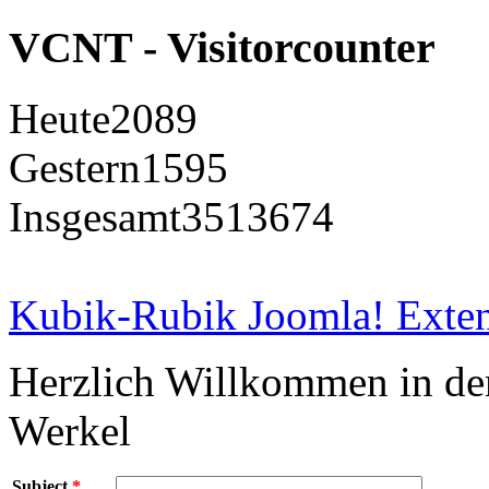
VCNT - Visitorcounter
Heute
2089
Gestern
1595
Insgesamt
3513674
Kubik-Rubik Joomla! Exten
Herzlich Willkommen in d
Werkel
Subject
*