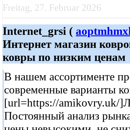
Freitag, 27. Februar 2026
Internet_grsi (
aoptmhmxh
Интернет магазин ковро
ковры по низким ценам
В нашем ассортименте пр
современные варианты ко
[url=https://amikovry.uk/
Постоянный анализ рынка
цены невысокими, не сни