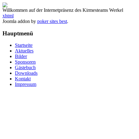
Willkommen auf der Internetpräsenz des Kirmesteams Werkel
xhtml
Joomla addon by
poker sites best
.
Hauptmenü
Startseite
Aktuelles
Bilder
Sponsoren
Gästebuch
Downloads
Kontakt
Impressum