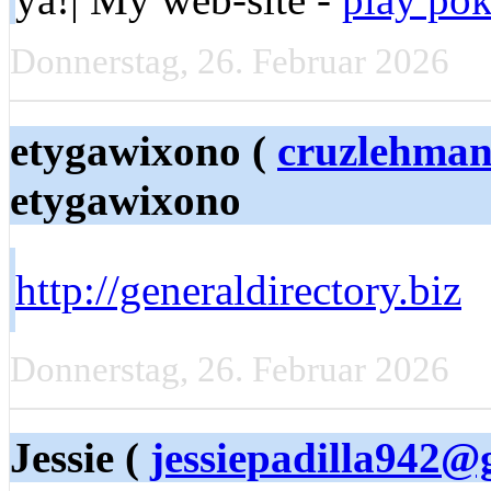
Donnerstag, 26. Februar 2026
etygawixono (
cruzlehma
etygawixono
http://generaldirectory.biz
Donnerstag, 26. Februar 2026
Jessie (
jessiepadilla942@