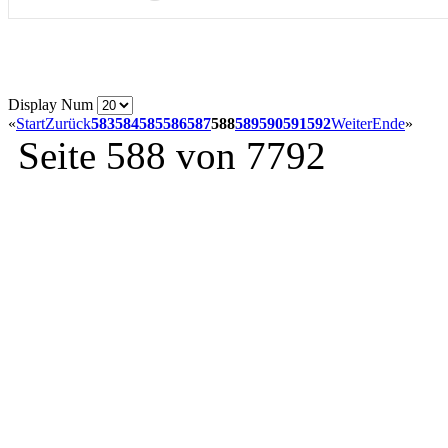
Display Num
«
Start
Zurück
583
584
585
586
587
588
589
590
591
592
Weiter
Ende
»
Seite 588 von 7792