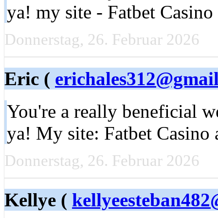
ya! my site - Fatbet Casino 
Donnerstag, 26. Februar 2026
Eric (
erichales312@gmai
You're a really beneficial w
ya! My site: Fatbet Casino 
Donnerstag, 26. Februar 2026
Kellye (
kellyeesteban48