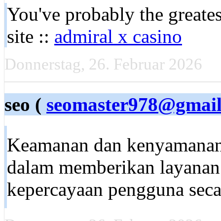
You've probably the greates
site ::
admiral x casino
Donnerstag, 26. Februar 2026
seo (
seomaster978@gmai
Keamanan dan kenyamanan 
dalam memberikan layanan
kepercayaan pengguna seca